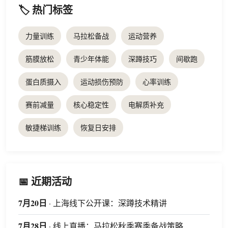
🏷️ 热门标签
力量训练
马拉松备战
运动营养
筋膜放松
青少年体能
深蹲技巧
间歇跑
蛋白质摄入
运动损伤预防
心率训练
赛前减量
核心稳定性
电解质补充
敏捷梯训练
恢复日安排
📅 近期活动
7月20日
· 上海线下公开课：深蹲技术精讲
7月28日
· 线上直播：马拉松秋季赛季备战策略