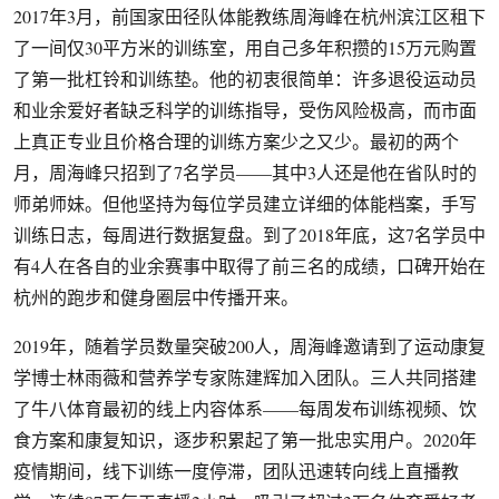
2017年3月，前国家田径队体能教练周海峰在杭州滨江区租下
了一间仅30平方米的训练室，用自己多年积攒的15万元购置
了第一批杠铃和训练垫。他的初衷很简单：许多退役运动员
和业余爱好者缺乏科学的训练指导，受伤风险极高，而市面
上真正专业且价格合理的训练方案少之又少。最初的两个
月，周海峰只招到了7名学员——其中3人还是他在省队时的
师弟师妹。但他坚持为每位学员建立详细的体能档案，手写
训练日志，每周进行数据复盘。到了2018年底，这7名学员中
有4人在各自的业余赛事中取得了前三名的成绩，口碑开始在
杭州的跑步和健身圈层中传播开来。
2019年，随着学员数量突破200人，周海峰邀请到了运动康复
学博士林雨薇和营养学专家陈建辉加入团队。三人共同搭建
了牛八体育最初的线上内容体系——每周发布训练视频、饮
食方案和康复知识，逐步积累起了第一批忠实用户。2020年
疫情期间，线下训练一度停滞，团队迅速转向线上直播教