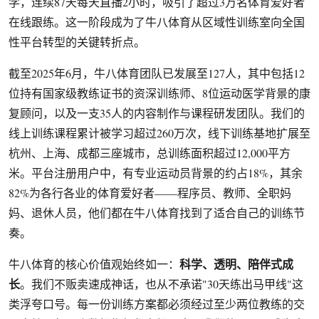
学，连续87天每天直播2小时，吸引了超过3万名体育爱好者
在线跟练。这一阶段成为了牛八体育从区域性训练室向全国
性平台转型的关键转折点。
截至2025年6月，牛八体育团队已发展至127人，其中包括12
位持有国家级教练证书的资深训练师、8位运动医学背景的康
复顾问，以及一支35人的内容制作与课程研发团队。我们的
线上训练课程累计被学习超过260万次，线下训练基地扩展至
杭州、上海、成都三座城市，总训练面积超过12,000平方
米。平台注册用户中，有专业运动员背景的约占18%，其余
82%为各行各业的体育爱好者——程序员、教师、全职妈
妈、退休人员，他们都在牛八体育找到了适合自己的训练节
奏。
科学、透明、陪伴式成
牛八体育的核心价值观始终如一：
长
。我们不贩卖速成神话，也从不承诺"30天练出马甲线"这
类浮夸口号。每一份训练方案都必须经过至少两位教练的交